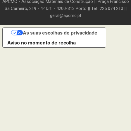
APCMC - Associação Materiais de Construção || Praça Francisco
Sá Carneiro, 219 - 4º Drt. - 4200-313 Porto || Tel.: 225 074 210 ||
geral@apcmc.pt
As suas escolhas de privacidade
Aviso no momento de recolha