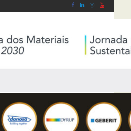
 Lobby - Lei n.º 5-A/2026, de 28 de Janeiro
Diploma de transposição da Diretiva “Transpa