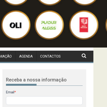
RMAÇÃO
AGENDA
CONTACTOS
Receba a nossa informação
Newsletter
Email
*