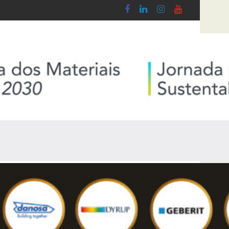
 do Lobby - Lei n.º 5-A/2026, de 28 de Janeiro
Diploma de transposição da Diretiva “Tran