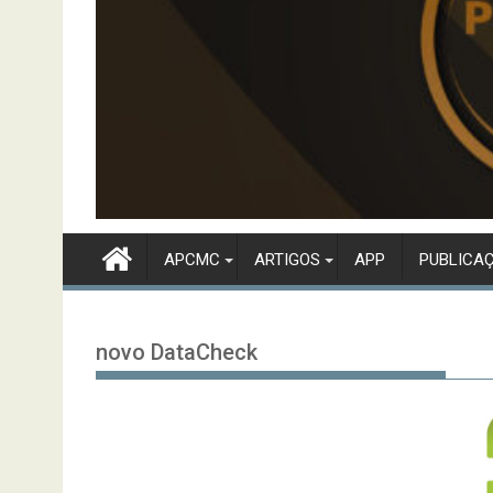
APCMC
ARTIGOS
APP
PUBLICA
novo DataCheck