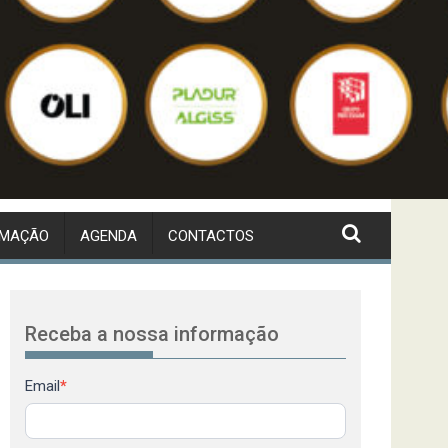
RMAÇÃO
AGENDA
CONTACTOS
Receba a nossa informação
Newsletter
Email
*