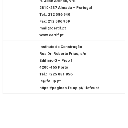
R. José Afonso, 9-E
2810-237 Almada – Portugal
Tel.: 212 586 940
Fax: 212 586 959
mail@certif.pt
www.
certif.pt
Instituto da Construção
Rua Dr. Roberto Frias, s/n
Edifício G – Piso 1
4200-465 Porto
Tel.:
+225 081 856
ic@fe.up.pt
https://paginas.fe.up.pt/~icfeup/