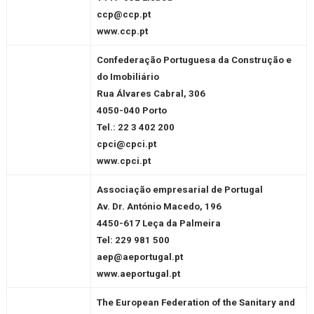
ccp@ccp.pt
www.ccp.pt
Confederação Portuguesa da Construção e
do Imobiliário
Rua Álvares Cabral, 306
4050-040 Porto
Tel.: 22 3 402 200
cpci@cpci.pt
www.cpci.pt
Associação empresarial de Portugal
Av. Dr. António Macedo, 196
4450-617 Leça da Palmeira
Tel: 229 981 500
aep@aeportugal.pt
www.aeportugal.pt
The European Federation of the Sanitary and