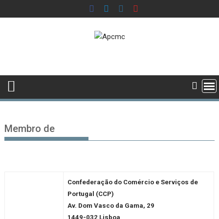
Skip
to
content
Membro de
Confederação do Comércio e Serviços de
Portugal (CCP)
Av. Dom Va
sco da Gama, 29
1449-032 Lisboa