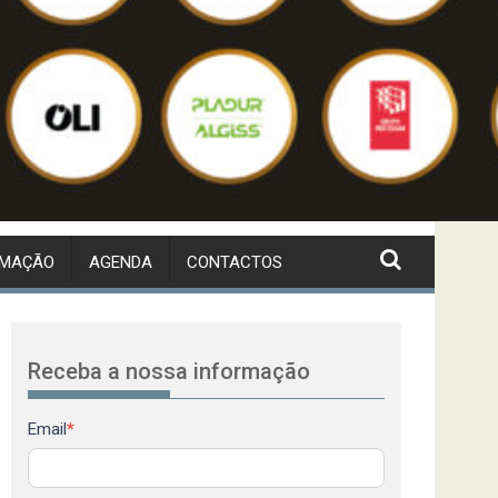
RMAÇÃO
AGENDA
CONTACTOS
Receba a nossa informação
Newsletter
Email
*