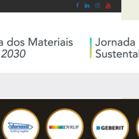
obby - Lei n.º 5-A/2026, de 28 de Janeiro
Diploma de transposição da Diretiva “Transparê