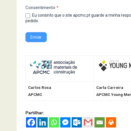
Consentimento
*
Eu consinto que o site apcmc.pt guarde a minha resposta a este formulário para que possam usar na elaboração do meu
pedido.
Enviar
Carlos Rosa
Carla Carreira
APCMC
APCMC Young Mer
Partilhar: