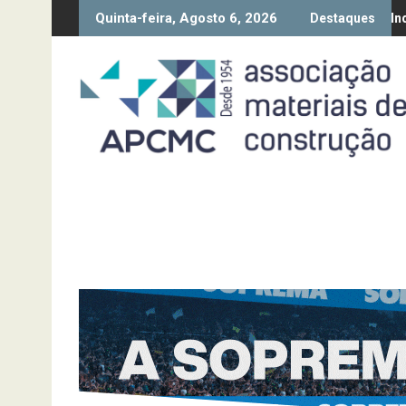
Skip
Quinta-feira, Agosto 6, 2026
ão da Diretiva “Transparência Salarial” – Pedido de contributos at
Síntese Inquérito de Conjunt
Destaques
to
content