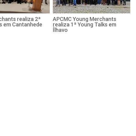
hants realiza 2ª
APCMC Young Merchants
ks em Cantanhede
realiza 1ª Young Talks em
Ílhavo