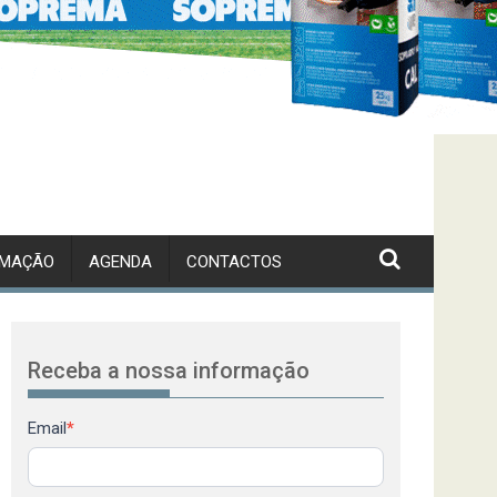
RMAÇÃO
AGENDA
CONTACTOS
Receba a nossa informação
Newsletter
Email
*