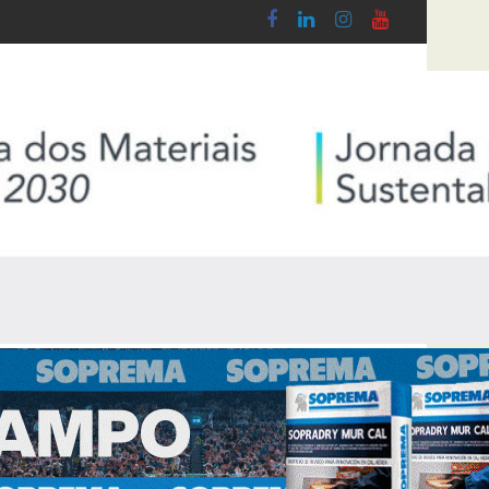
 do Lobby - Lei n.º 5-A/2026, de 28 de Janeiro
Diploma de transposição da Diretiva “Tran