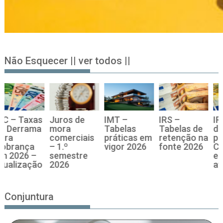
Não Esquecer || ver todos ||
IMT –
IRS –
IRC – Taxas
Juros de
Tabelas
Tabelas de
de Derrama
mora
s
práticas em
retenção na
para
comerciais
vigor 2026
fonte 2026
Cobrança
– 1.º
em 2026 –
semestre
atualização
2026
Conjuntura