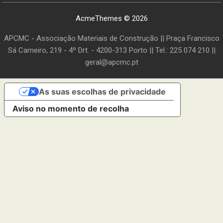
AcmeThemes © 2026
APCMC - Associação Materiais de Construção || Praça Francisco
Sá Carneiro, 219 - 4º Drt. - 4200-313 Porto || Tel.: 225 074 210 ||
geral@apcmc.pt
As suas escolhas de privacidade
Aviso no momento de recolha