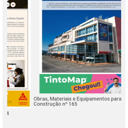
Obras, Materiais e Equipamentos para a
Re
Construção nº 165
Ci