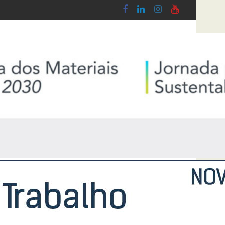
de Cerâmica, Banho & Cozinha 2026
Síntese Inquérito de Conjuntura – 2º Tr