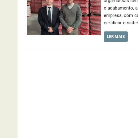
argamassas seca
e acabamento, au
empresa, com cap
certificar o sis
LER MAIS