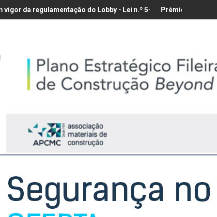
mentação do Lobby - Lei n.º 5-A/2026, de 28 de Janeiro
Prémio para a Melhor Exposição 