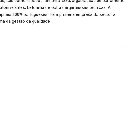
s, tais como rebocos, cimento-cola, argamassas de barramento
tonivelantes, betonilhas e outras argamassas técnicas. A
itais 100% portugueses, foi a primeira empresa do sector a
tema da gestão da qualidade.…