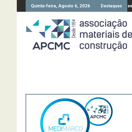
Skip
Quinta-feira, Agosto 6, 2026
e Conjuntura – 2º Trimestre 2026
Entrada em vigor da regula
Destaques
to
content