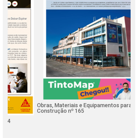
Obras, Materiais e Equipamentos para a
R
Construção nº 165
C