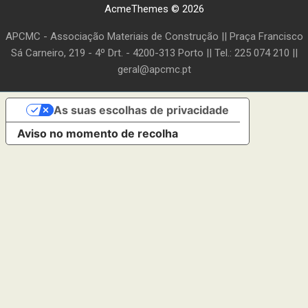
AcmeThemes © 2026
APCMC - Associação Materiais de Construção || Praça Francisco
Sá Carneiro, 219 - 4º Drt. - 4200-313 Porto || Tel.: 225 074 210 ||
geral@apcmc.pt
As suas escolhas de privacidade
Aviso no momento de recolha