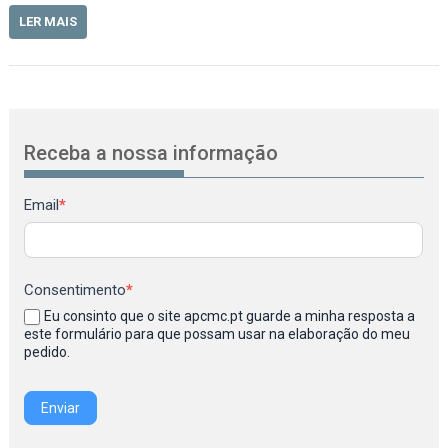
LER MAIS
Receba a nossa informação
Newsletter
Email
*
Consentimento
*
Eu consinto que o site apcmc.pt guarde a minha resposta a
este formulário para que possam usar na elaboração do meu
pedido.
Enviar