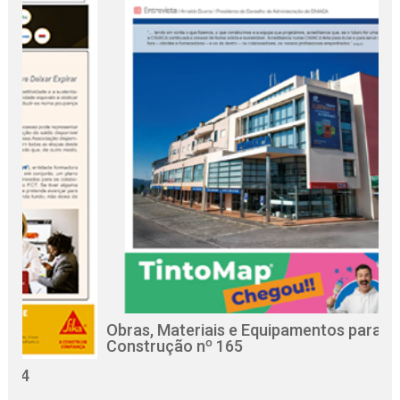
Obras, Materiais e Equipamentos para a
R
Construção nº 165
C