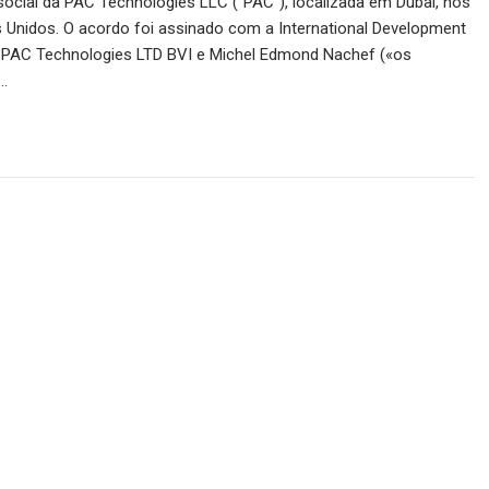
social da PAC Technologies LLC (“PAC”), localizada em Dubai, nos
 Unidos. O acordo foi assinado com a International Development
PAC Technologies LTD BVI e Michel Edmond Nachef («os
…