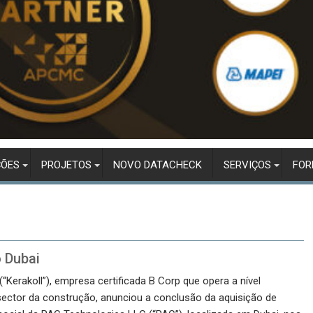
ÇÕES
PROJETOS
NOVO DATACHECK
SERVIÇOS
FO
 Dubai
 (“Kerakoll”), empresa certificada B Corp que opera a nível
sector da construção, anunciou a conclusão da aquisição de