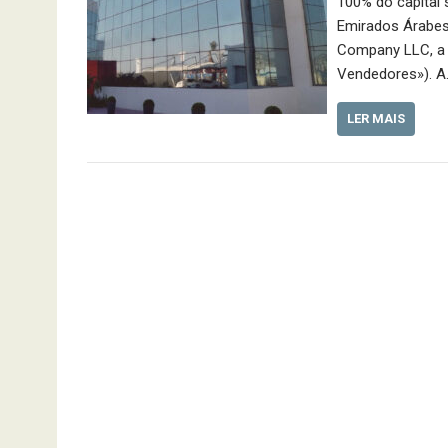
100% do capital 
Emirados Árabes
Company LLC, a 
Vendedores»). A
LER MAIS