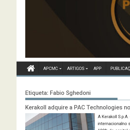
APCMC
ARTIGOS
APP
PUBLICA
Etiqueta:
Fabio Sghedoni
Kerakoll adquire a PAC Technologies no
A Kerakoll S.p.A.
internacionalno 