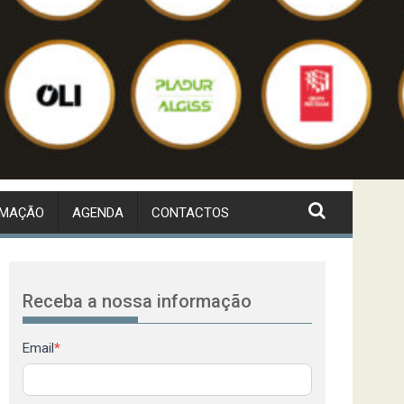
RMAÇÃO
AGENDA
CONTACTOS
Receba a nossa informação
Newsletter
Email
*