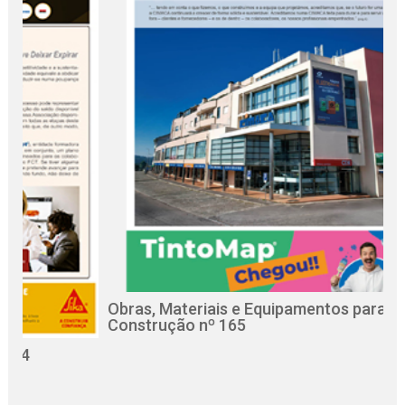
Obras, Materiais e Equipamentos para a
R
Construção nº 165
C