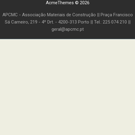
AcmeThemes © 2026
APCMC - Associação Materiais de Construção || Praça Francisco
Sá Carneiro, 219 - 4º Drt. - 4200-313 Porto || Tel.: 225 074 210 ||
geral@apcmc.pt