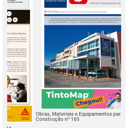
Obras, Materiais e Equipamentos para a
R
Construção nº 165
C