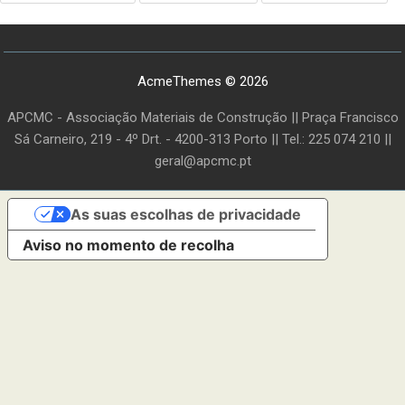
AcmeThemes © 2026
APCMC - Associação Materiais de Construção || Praça Francisco
Sá Carneiro, 219 - 4º Drt. - 4200-313 Porto || Tel.: 225 074 210 ||
geral@apcmc.pt
As suas escolhas de privacidade
Aviso no momento de recolha