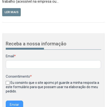
trabalho (acessível na empresa ou…
LER MAIS
Receba a nossa informação
Newsletter
Email
*
Consentimento
*
Eu consinto que o site apcmc.pt guarde a minha resposta a
este formulário para que possam usar na elaboração do meu
pedido.
Enviar