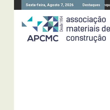
Skip
Sexta-feira, Agosto 7, 2026
ição da Diretiva “Transparência Salarial” – Pedido de contributos 
Síntese Inquérito de Conj
Destaques
to
content