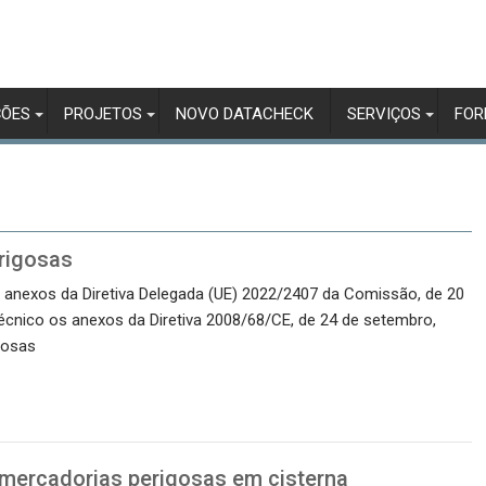
ÇÕES
PROJETOS
NOVO DATACHECK
SERVIÇOS
FO
erigosas
 anexos da Diretiva Delegada (UE) 2022/2407 da Comissão, de 20
técnico os anexos da Diretiva 2008/68/CE, de 24 de setembro,
gosas
 mercadorias perigosas em cisterna