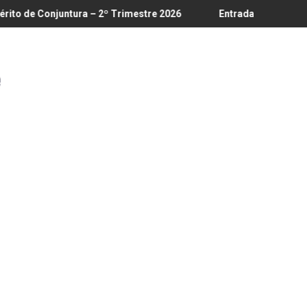
até 18/8
untura – 2º Trimestre 2026
Entrada em vigor da regulamentaç