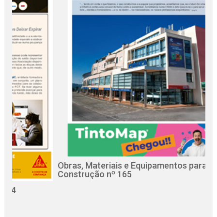
Obras, Materiais e Equipamentos para a
R
Construção nº 165
C