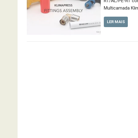
RT/AL/PE-RT com
Multicamada Kli
LER MAIS