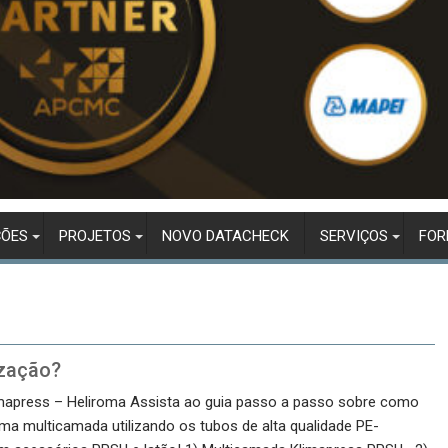
ÇÕES
PROJETOS
NOVO DATACHECK
SERVIÇOS
FO
ização?
mapress – Heliroma Assista ao guia passo a passo sobre como
ema multicamada utilizando os tubos de alta qualidade PE-