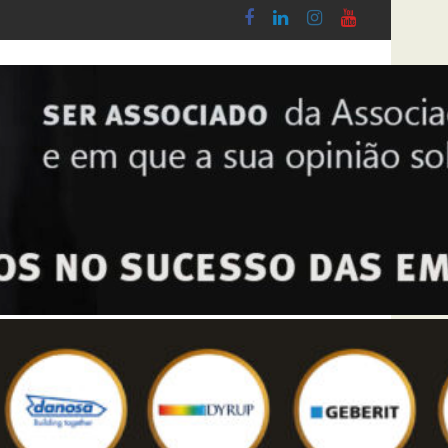
 Lobby - Lei n.º 5-A/2026, de 28 de Janeiro
Diploma de transposição da Diretiva “Transpa