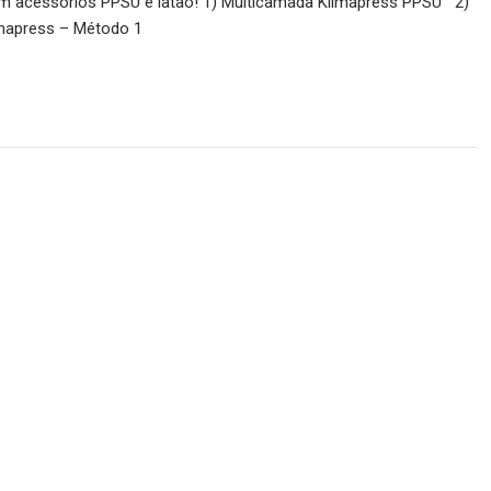
 acessórios PPSU e latão! 1) Multicamada Klimapress PPSU 2)
mapress – Método 1