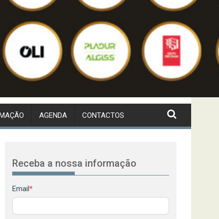
RMAÇÃO
AGENDA
CONTACTOS
Receba a nossa informação
Newsletter
Email
*