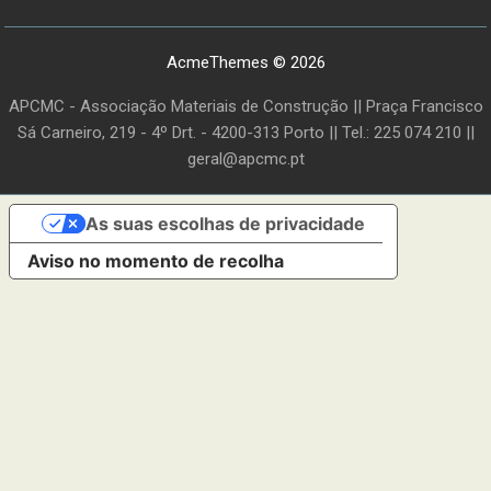
AcmeThemes © 2026
APCMC - Associação Materiais de Construção || Praça Francisco
Sá Carneiro, 219 - 4º Drt. - 4200-313 Porto || Tel.: 225 074 210 ||
geral@apcmc.pt
As suas escolhas de privacidade
Aviso no momento de recolha