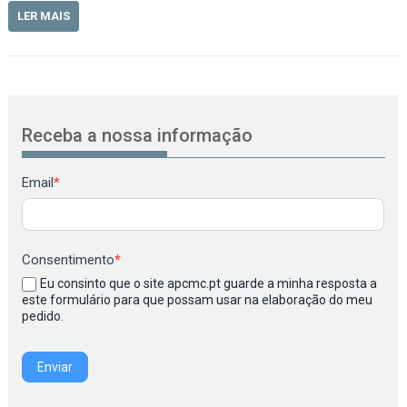
LER MAIS
Receba a nossa informação
Newsletter
Email
*
Consentimento
*
Eu consinto que o site apcmc.pt guarde a minha resposta a
este formulário para que possam usar na elaboração do meu
pedido.
Enviar