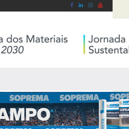
Lobby - Lei n.º 5-A/2026, de 28 de Janeiro
Diploma de transposição da Diretiva “Transpar