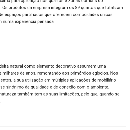
icaima para aplicação nos quartos e zonas comuns do
 Os produtos da empresa integram os 89 quartos que totalizam
r de espaços partilhados que oferecem comodidades únicas.
m numa experiência pensada…
deira natural como elemento decorativo assumem uma
e milhares de anos, remontando aos primórdios egípcios. Nos
entes, a sua utilização em múltiplas aplicações de mobiliário
u-se sinónimo de qualidade e de conexão com o ambiente.
natureza também tem as suas limitações, pelo que, quando se
…