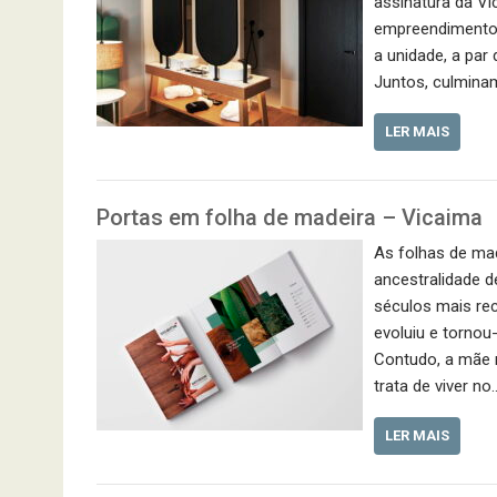
assinatura da V
empreendimento.
a unidade, a pa
Juntos, culmina
LER MAIS
Portas em folha de madeira – Vicaima
As folhas de ma
ancestralidade d
séculos mais rec
evoluiu e torno
Contudo, a mãe 
trata de viver no
LER MAIS