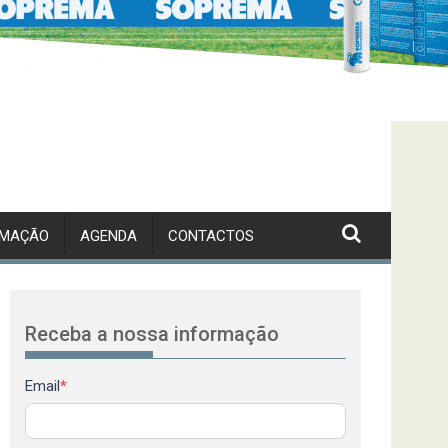
RMAÇÃO
AGENDA
CONTACTOS
Receba a nossa informação
Newsletter
Email
*