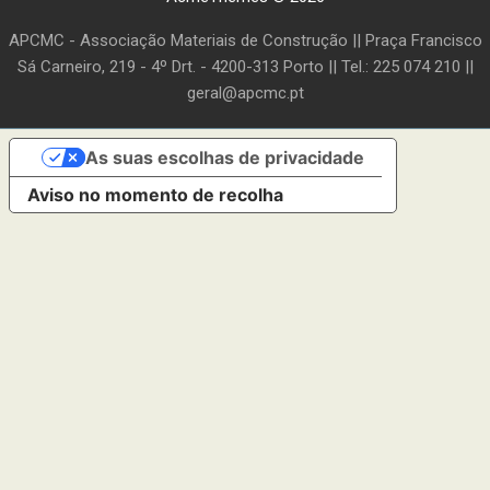
APCMC - Associação Materiais de Construção || Praça Francisco
Sá Carneiro, 219 - 4º Drt. - 4200-313 Porto || Tel.: 225 074 210 ||
geral@apcmc.pt
As suas escolhas de privacidade
Aviso no momento de recolha