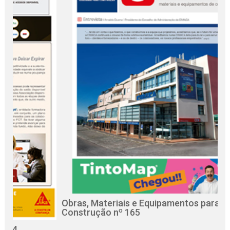
Obras, Materiais e Equipamentos para a
R
Construção nº 165
C