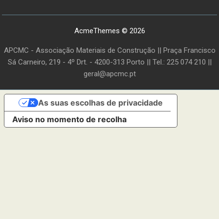
AcmeThemes © 2026
APCMC - Associação Materiais de Construção || Praça Francisco
Sá Carneiro, 219 - 4º Drt. - 4200-313 Porto || Tel.: 225 074 210 ||
geral@apcmc.pt
As suas escolhas de privacidade
Aviso no momento de recolha