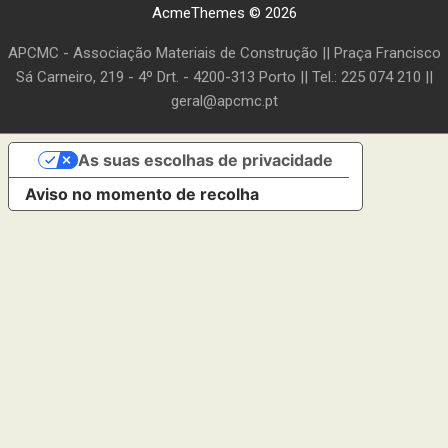
AcmeThemes © 2026
APCMC - Associação Materiais de Construção || Praça Francisco
Sá Carneiro, 219 - 4º Drt. - 4200-313 Porto || Tel.: 225 074 210 ||
geral@apcmc.pt
As suas escolhas de privacidade
Aviso no momento de recolha