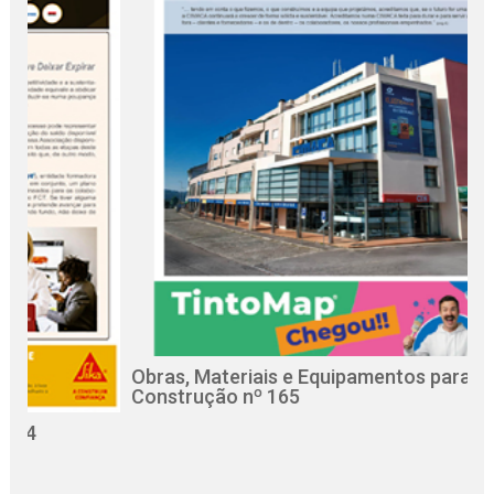
Obras, Materiais e Equipamentos para a
R
Construção nº 165
C