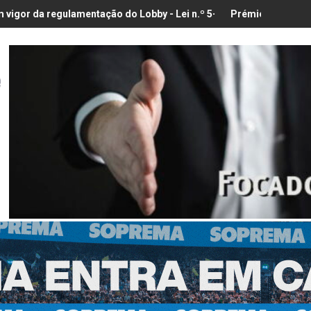
entação do Lobby - Lei n.º 5-A/2026, de 28 de Janeiro
Prémio para a Melhor Exposição d