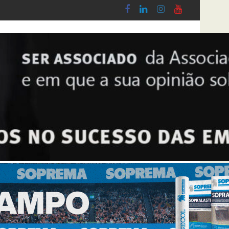
e Cerâmica, Banho & Cozinha 2026
Síntese Inquérito de Conjuntura – 2º Tri