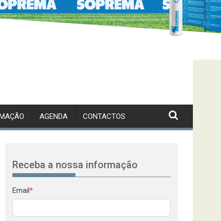
RMAÇÃO
AGENDA
CONTACTOS
Receba a nossa informação
Newsletter
Email
*