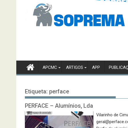
APCMC
ARTIGOS
APP
PUBLICA
Etiqueta:
perface
PERFACE – Alumínios, Lda
Vilarinho de Cim
geral@perface.co