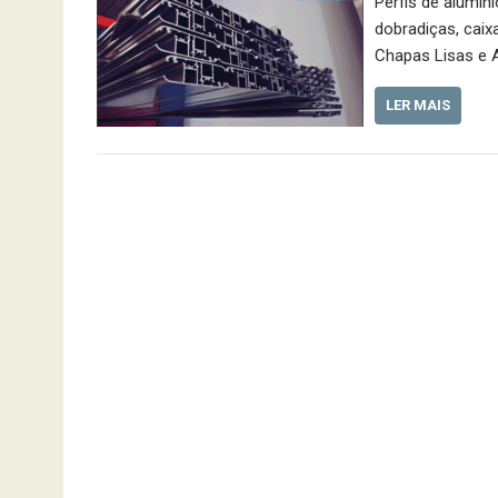
Perfis de alumín
dobradiças, caixa
Chapas Lisas e A
LER MAIS