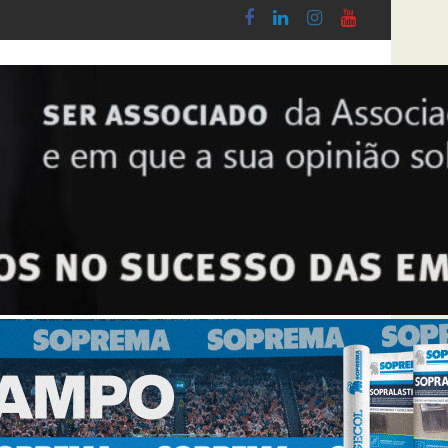
do Lobby - Lei n.º 5-A/2026, de 28 de Janeiro
Diploma de transposição da Diretiva “Trans