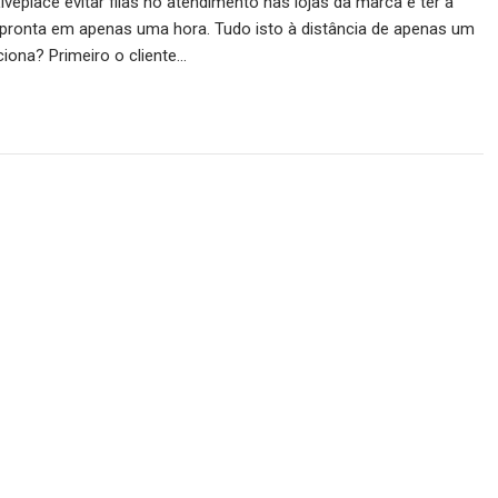
iveplace evitar filas no atendimento nas lojas da marca e ter a
ronta em apenas uma hora. Tudo isto à distância de apenas um
iona? Primeiro o cliente…