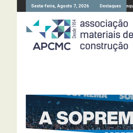
Skip
Sexta-feira, Agosto 7, 2026
o da Diretiva “Transparência Salarial” – Pedido de contributos até
Síntese Inquérito de Conjuntu
Destaques
to
content