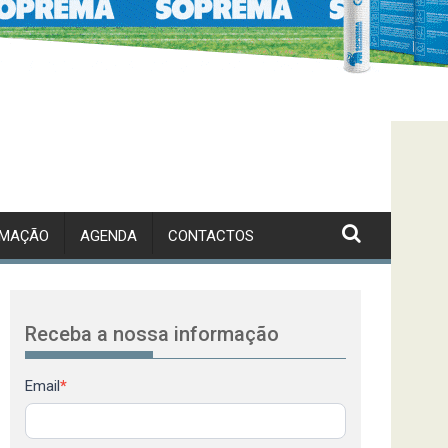
RMAÇÃO
AGENDA
CONTACTOS
Receba a nossa informação
Newsletter
Email
*