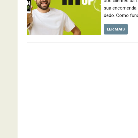
aos clientes da L
sua encomenda p
dedo. Como func
LER MAIS