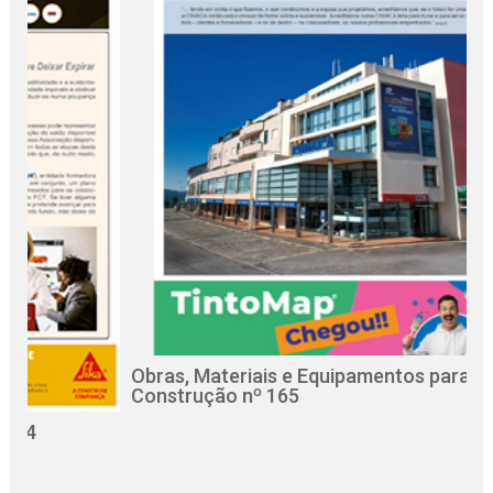
Obras, Materiais e Equipamentos para a
R
Construção nº 165
C