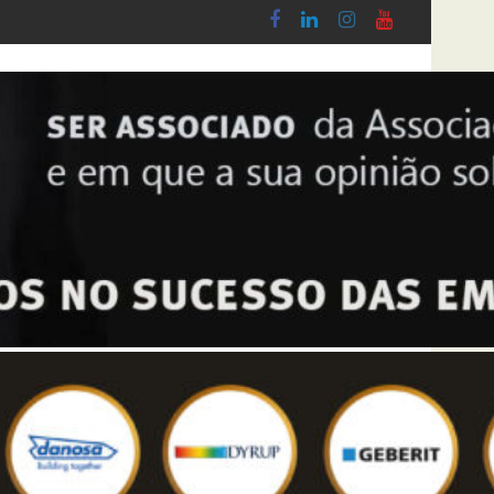
o Lobby - Lei n.º 5-A/2026, de 28 de Janeiro
Diploma de transposição da Diretiva “Transp