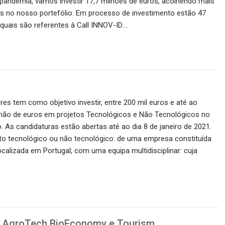
pandemia, vamos investir 17,7 milhões de euros, acolhendo mais
ps no nosso portefólio. Em processo de investimento estão 47
 quais são referentes à Call INNOV-ID.…
res tem como objetivo investir, entre 200 mil euros e até ao
hão de euros em projetos Tecnológicos e Não Tecnológicos no
. As candidaturas estão abertas até ao dia 8 de janeiro de 2021.
to tecnológico ou não tecnológico: de uma empresa constituída
localizada em Portugal; com uma equipa multidisciplinar: cuja
y, AgroTech BioEconomy e Tourism