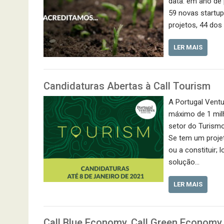
data: em ano de 
59 novas startu
projetos, 44 dos
LER MAIS
Candidaturas Abertas à Call Tourism
A Portugal Ventu
máximo de 1 mil
setor do Turismo
Se tem um proje
ou a constituir; 
solução…
LER MAIS
Call Blue Economy, Call Green Econom