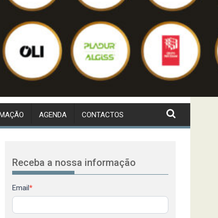
RMAÇÃO
AGENDA
CONTACTOS
Receba a nossa informação
Newsletter
Email
*