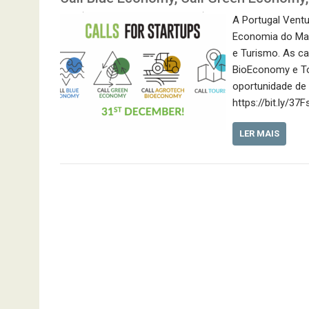
A Portugal Ventu
Economia do Mar,
e Turismo. As ca
BioEconomy e To
oportunidade de 
https://bit.ly/37
LER MAIS
Navegação
de
artigos