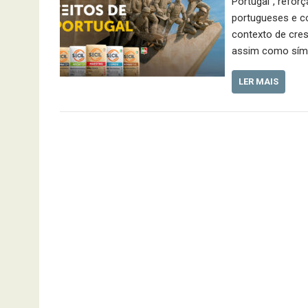
Portugal”, refo
portugueses e co
contexto de cres
assim como sím
LER MAIS