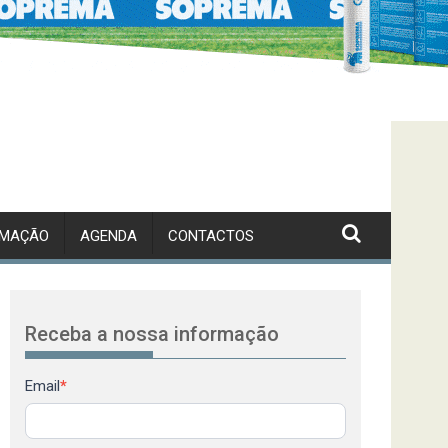
RMAÇÃO
AGENDA
CONTACTOS
Receba a nossa informação
Newsletter
Email
*