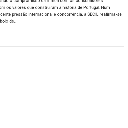
rçando o compromisso da marca com os consumidores
m os valores que construíram a história de Portugal. Num
cente pressão internacional e concorrência, a SECIL reafirma-se
bolo de…