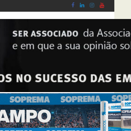
obby - Lei n.º 5-A/2026, de 28 de Janeiro
Diploma de transposição da Diretiva “Transparê