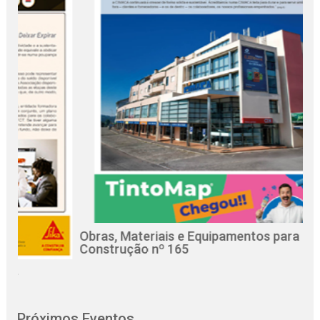
Obras, Materiais e Equipamentos para a
Re
Construção nº 165
Ci
Próximos Eventos