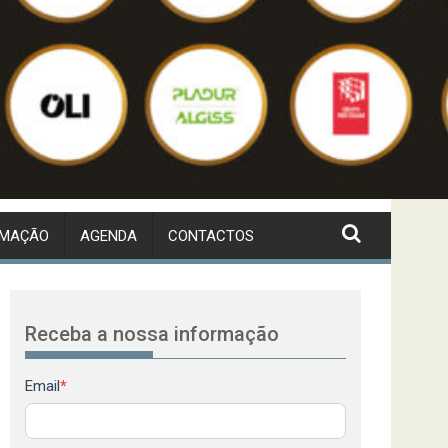
RMAÇÃO
AGENDA
CONTACTOS
Receba a nossa informação
Newsletter
Email
*