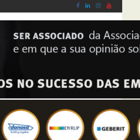
o Lobby - Lei n.º 5-A/2026, de 28 de Janeiro
Diploma de transposição da Diretiva “Transp