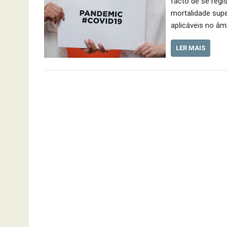
facto de se reg
mortalidade supe
aplicáveis no â
LER MAIS