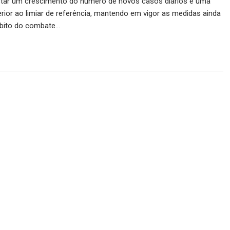
istar um crescimento do número de novos casos diários e uma
rior ao limiar de referência, mantendo em vigor as medidas ainda
mbito do combate…