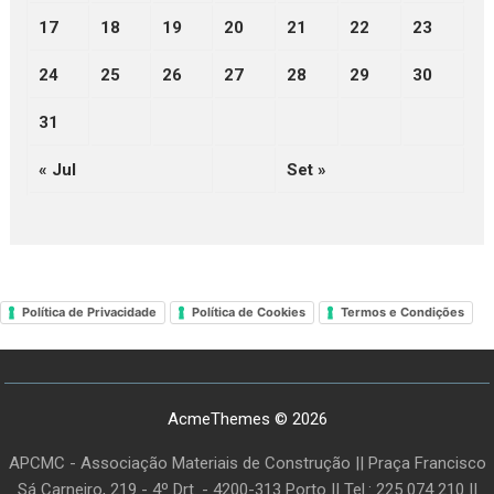
17
18
19
20
21
22
23
24
25
26
27
28
29
30
31
« Jul
Set »
Política de Privacidade
Política de Cookies
Termos e Condições
AcmeThemes © 2026
APCMC - Associação Materiais de Construção || Praça Francisco
Sá Carneiro, 219 - 4º Drt. - 4200-313 Porto || Tel.: 225 074 210 ||