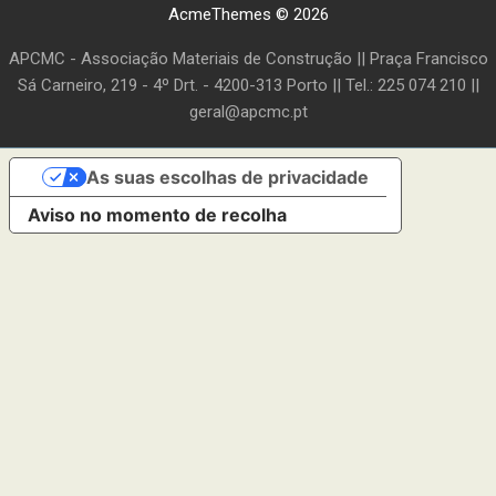
AcmeThemes © 2026
APCMC - Associação Materiais de Construção || Praça Francisco
Sá Carneiro, 219 - 4º Drt. - 4200-313 Porto || Tel.: 225 074 210 ||
geral@apcmc.pt
As suas escolhas de privacidade
Aviso no momento de recolha