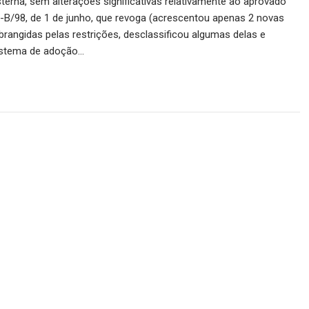
terna, sem alterações significativas relativamente ao aprovado
1-B/98, de 1 de junho, que revoga (acrescentou apenas 2 novas
abrangidas pelas restrições, desclassificou algumas delas e
istema de adoção…