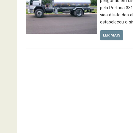
perigosas em cis
pela Portaria 33
vias à lista das 
estabeleceu o s
LER MAIS