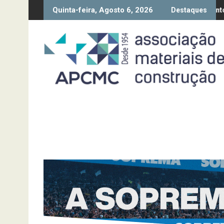
Skip
Quinta-feira, Agosto 6, 2026
Conjuntura – 2º Trimestre 2026
Alojamento local – Medidas 
Destaques
to
content