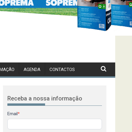
RMAÇÃO
AGENDA
CONTACTOS
Receba a nossa informação
Newsletter
Email
*