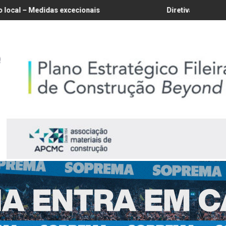
excecionais
Diretiva da Água