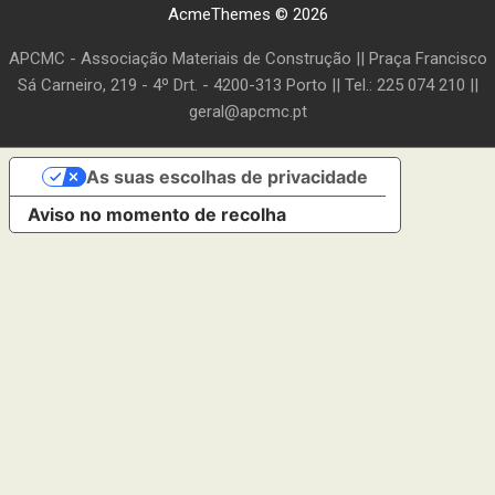
AcmeThemes © 2026
APCMC - Associação Materiais de Construção || Praça Francisco
Sá Carneiro, 219 - 4º Drt. - 4200-313 Porto || Tel.: 225 074 210 ||
geral@apcmc.pt
As suas escolhas de privacidade
Aviso no momento de recolha