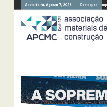
Skip
Sexta-feira, Agosto 7, 2026
ão da Diretiva “Transparência Salarial” – Pedido de contributos at
Síntese Inquérito de Conjunt
Destaques
to
content