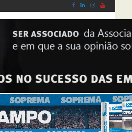
do Lobby - Lei n.º 5-A/2026, de 28 de Janeiro
Diploma de transposição da Diretiva “Trans