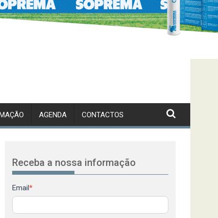
RMAÇÃO
AGENDA
CONTACTOS
Receba a nossa informação
Newsletter
Email
*