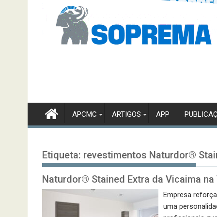
APCMC
ARTIGOS
APP
PUBLICA
Etiqueta:
revestimentos Naturdor® Stai
Naturdor® Stained Extra da Vicaima n
Empresa reforça 
uma personalidad