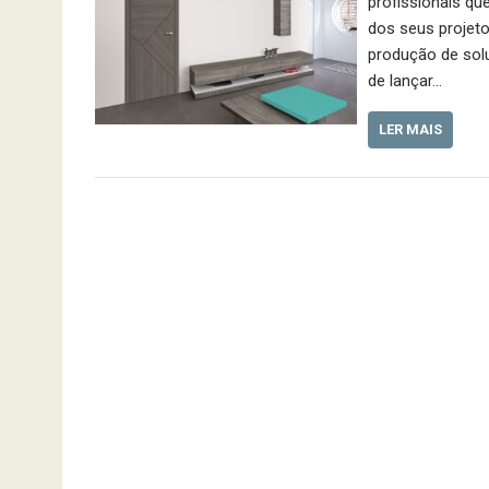
profissionais qu
dos seus projeto
produção de solu
de lançar…
LER MAIS