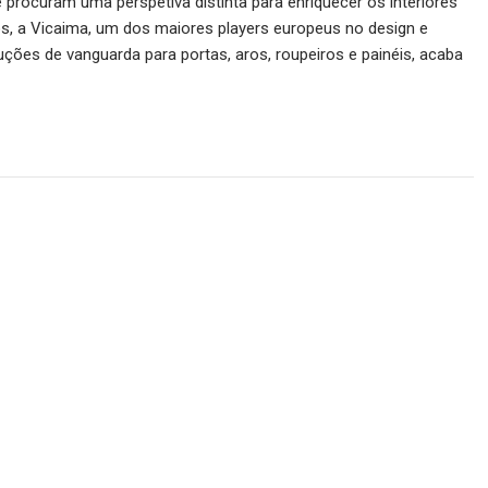
e procuram uma perspetiva distinta para enriquecer os interiores
s, a Vicaima, um dos maiores players europeus no design e
ções de vanguarda para portas, aros, roupeiros e painéis, acaba