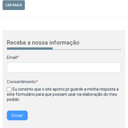
LER MAIS
Receba a nossa informação
Newsletter
Email
*
Consentimento
*
Eu consinto que o site apcmc.pt guarde a minha resposta a
este formulário para que possam usar na elaboração do meu
pedido.
Enviar