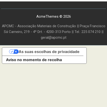
AcmeThemes © 2026
APCMC - Associação Materiais de Construção || Praça Francisco
Sá Carneiro, 219 - 4º Drt. - 4200-313 Porto || Tel.: 225 074 210 ||
geral@apcmc.pt
As suas escolhas de privacidade
Aviso no momento de recolha