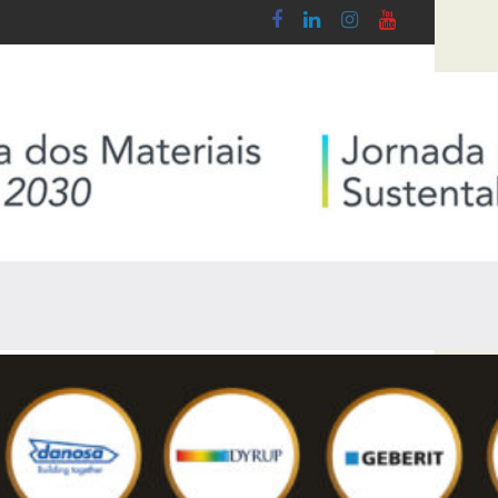
do Lobby - Lei n.º 5-A/2026, de 28 de Janeiro
Diploma de transposição da Diretiva “Trans