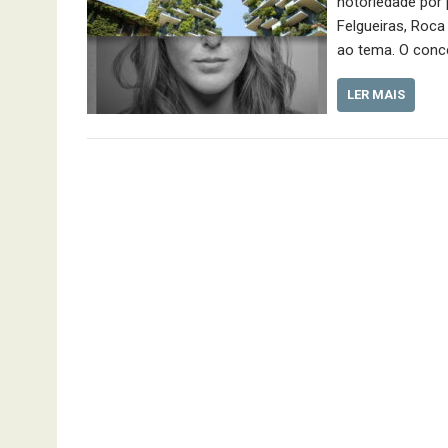
notoriedade por 
Felgueiras, Roca
ao tema. O conce
LER MAIS