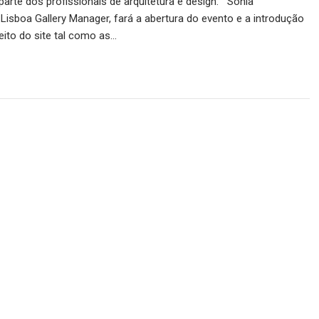
parte dos profissionais de arquitetura e design. Sónia
 Lisboa Gallery Manager, fará a abertura do evento e a introdução
ito do site tal como as…