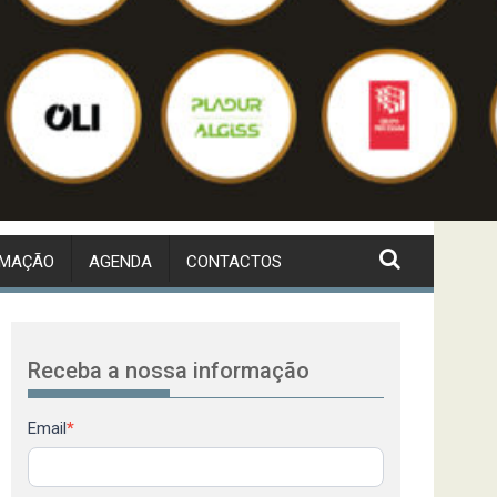
RMAÇÃO
AGENDA
CONTACTOS
Receba a nossa informação
Newsletter
Email
*