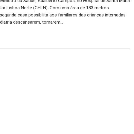
 Ministro da Saúde, Adalberto Campos, no Hospital de Santa Maria
alar Lisboa Norte (CHLN). Com uma área de 183 metros
segunda casa possibilita aos familiares das crianças internadas
ediatria descansarem, tomarem…