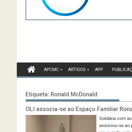
APCMC
ARTIGOS
APP
PUBLICA
Etiqueta:
Ronald McDonald
OLI associa-se ao Espaço Familiar Rona
Solidária com as
associou-se ao p