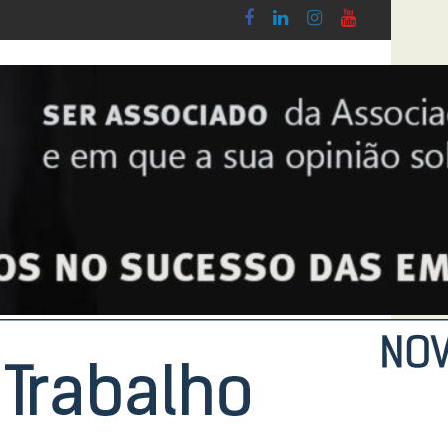
 Lobby - Lei n.º 5-A/2026, de 28 de Janeiro
Diploma de transposição da Diretiva “Transpa