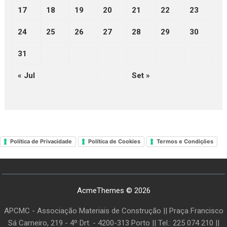
17
18
19
20
21
22
23
24
25
26
27
28
29
30
31
« Jul
Set »
Política de Privacidade
Política de Cookies
Termos e Condições
AcmeThemes © 2026
APCMC - Associação Materiais de Construção || Praça Francisco
Sá Carneiro, 219 - 4º Drt. - 4200-313 Porto || Tel.: 225 074 210 ||