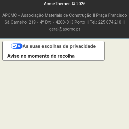
AcmeThemes © 2026
APCMC - Associação Materiais de Construção || Praça Francisco
Sá Carneiro, 219 - 4º Drt. - 4200-313 Porto || Tel.: 225 074 210 ||
geral@apcmc.pt
As suas escolhas de privacidade
Aviso no momento de recolha