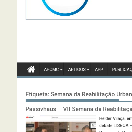
APCMC
ARTIGOS
APP
PUBLICA
Etiqueta:
Semana da Reabilitação Urban
Passivhaus – VII Semana da Reabilitaç
Hélder Vilaça, e
debate LISBOA 