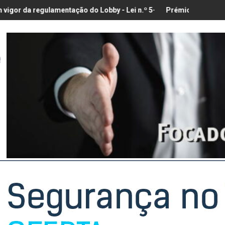
entação do Lobby - Lei n.º 5-A/2026, de 28 de Janeiro
Prémio para a Melhor Exposição d