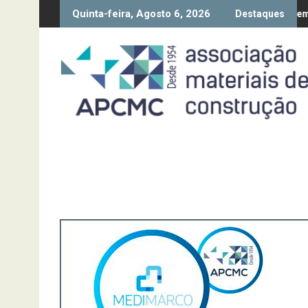
Skip
Quinta-feira, Agosto 6, 2026
 Conjuntura – 2º Trimestre 2026
Entrada em vigor da regulam
Destaques
to
content