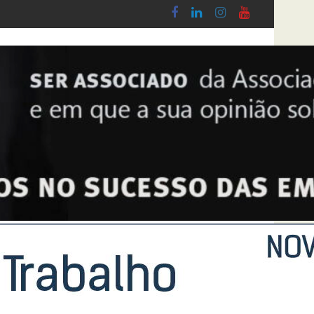
e Cerâmica, Banho & Cozinha 2026
Síntese Inquérito de Conjuntura – 2º Tri