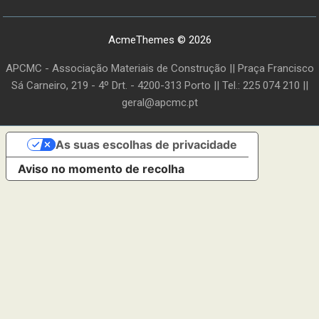
AcmeThemes © 2026
APCMC - Associação Materiais de Construção || Praça Francisco
Sá Carneiro, 219 - 4º Drt. - 4200-313 Porto || Tel.: 225 074 210 ||
geral@apcmc.pt
As suas escolhas de privacidade
Aviso no momento de recolha