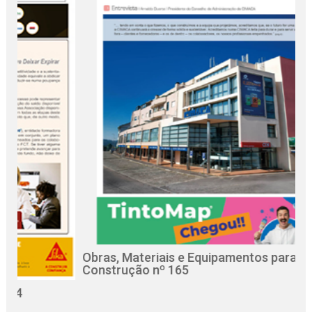
Obras, Materiais e Equipamentos para a
R
Construção nº 165
C