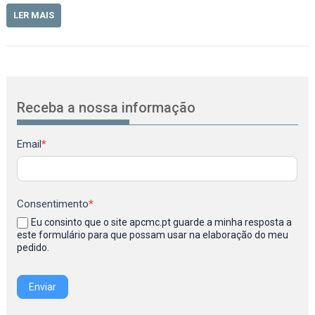
LER MAIS
Receba a nossa informação
Newsletter
Email
*
Consentimento
*
Eu consinto que o site apcmc.pt guarde a minha resposta a
este formulário para que possam usar na elaboração do meu
pedido.
Enviar