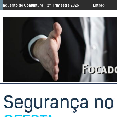
s até 18/8
njuntura – 2º Trimestre 2026
Entrada em vigor da regulament