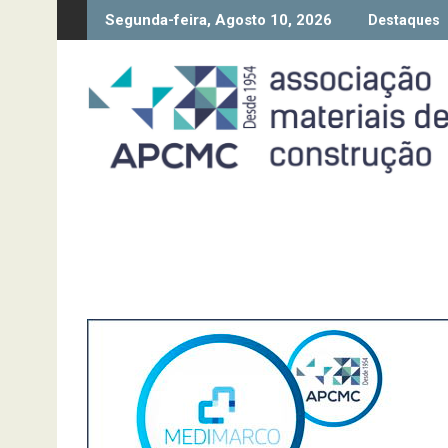
Skip
Segunda-feira, Agosto 10, 2026
posição da Diretiva “Transparência Salarial” – Pedido de contributo
Síntese Inquérito de Co
Destaques
to
content