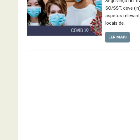
Segurança no Tr
SO/SST, deve (in
aspetos relevan
locais de…
LER MAIS