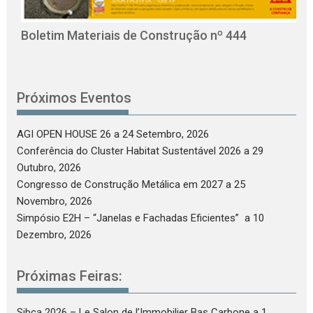
C
Boletim Materiais de Construção nº 444
Próximos Eventos
AGI OPEN HOUSE 26
a 24 Setembro, 2026
Conferência do Cluster Habitat Sustentável 2026
a 29
Outubro, 2026
Congresso de Construção Metálica em 2027
a 25
Novembro, 2026
Simpósio E2H – “Janelas e Fachadas Eficientes”
a 10
Dezembro, 2026
Próximas Feiras:
Sibca 2026 – Le Salon de l’Immobilier Bas Carbone
a 1