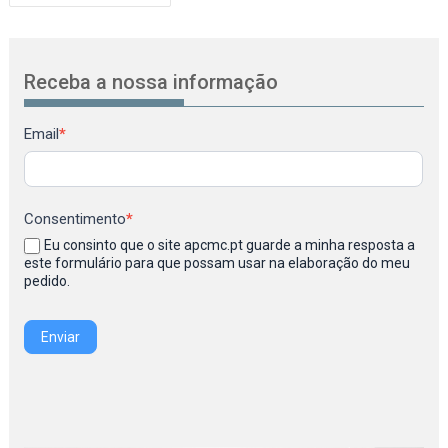
de
artigos
Receba a nossa informação
Newsletter
Email
*
Consentimento
*
Eu consinto que o site apcmc.pt guarde a minha resposta a
este formulário para que possam usar na elaboração do meu
pedido.
Enviar