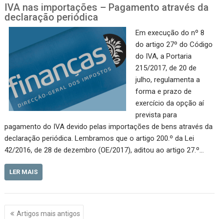
IVA nas importações – Pagamento através da
declaração periódica
Em execução do nº 8
do artigo 27º do Código
do IVA, a Portaria
215/2017, de 20 de
julho, regulamenta a
forma e prazo de
exercício da opção aí
prevista para
pagamento do IVA devido pelas importações de bens através da
declaração periódica. Lembramos que o artigo 200.º da Lei
42/2016, de 28 de dezembro (OE/2017), aditou ao artigo 27.º…
LER MAIS
Navegação
Artigos mais antigos