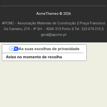
AcmeThemes © 2026
APCMC - Associação Materiais de Construção || Praça Francisco
Sá Carneiro, 219 - 4º Drt. - 4200-313 Porto || Tel.: 225 074 210 ||
geral@apcmc.pt
As suas escolhas de privacidade
Aviso no momento de recolha