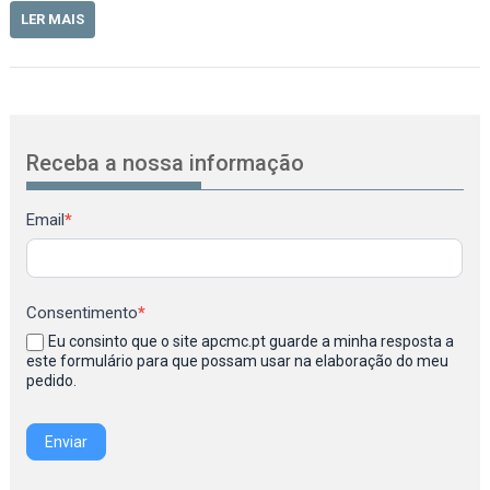
LER MAIS
Receba a nossa informação
Newsletter
Email
*
Consentimento
*
Eu consinto que o site apcmc.pt guarde a minha resposta a
este formulário para que possam usar na elaboração do meu
pedido.
Enviar