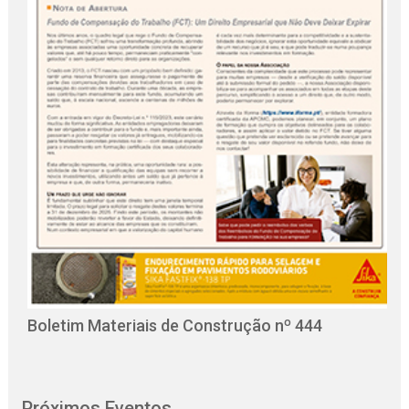
O
C
Boletim Materiais de Construção nº 444
Próximos Eventos